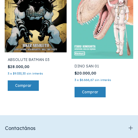
ABSOLUTE BATMAN 03
DINO SAN 01
$28.000,00
$20.000,00
3
x
$9.333,33
sin interés
3
x
$6.666,67
sin interés
Contactános