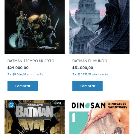
BATMAN TIEMPO MUERTO
BATMAN EL MUNDO
$29.000,00
$31.000,00
3
x
$9.666,67
sin interés
3
x
$10.333,33
sin interés