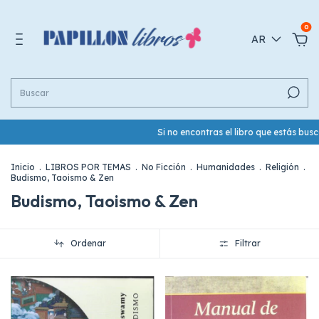
0
AR
Si no encontras el libro que estás busc
Inicio
.
LIBROS POR TEMAS
.
No Ficción
.
Humanidades
.
Religión
.
Budismo, Taoismo & Zen
Budismo, Taoismo & Zen
Ordenar
Filtrar