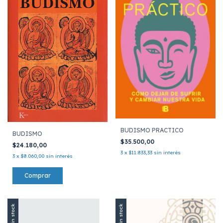
BUDISMO PRACTICO
BUDISMO
$35.500,00
$24.180,00
3
x
$11.833,33
sin interés
3
x
$8.060,00
sin interés
Sin stock
Sin stock