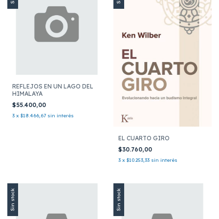
REFLEJOS EN UN LAGO DEL
HIMALAYA
$55.400,00
3
x
$18.466,67
sin interés
EL CUARTO GIRO
$30.760,00
3
x
$10.253,33
sin interés
Sin stock
Sin stock