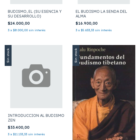
BUDISMO, EL (SU ESENCIA Y
EL BUDISMO LA SENDA DEL
SU DESARROLLO)
ALMA
$24.000,00
$16.900,00
3
x
$8.000,00
sin interés
3
x
$5.633,33
sin interés
Sin stock
Sin stock
INTRODUCCION AL BUDISMO
ZEN
$33.400,00
3
x
$11.133,33
sin interés