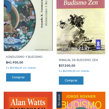
HINDUISMO Y BUDISMO
MANUAL DE BUDISMO ZEN
$41.900,00
$37.200,00
3
x
$13.966,67
sin interés
3
x
$12.400,00
sin interés
Sin stock