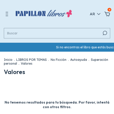
0
AR
Si no encontras el libro que estás bu
Inicio
.
LIBROS POR TEMAS
.
No Ficción
.
Autoayuda
.
Superación
personal
.
Valores
Valores
No tenemos resultados para tu búsqueda. Por favor, intentá
con otros filtros.