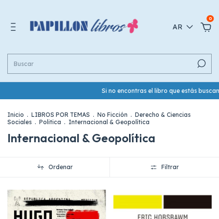
0
AR
Si no encontras el libro que estás busca
Inicio
.
LIBROS POR TEMAS
.
No Ficción
.
Derecho & Ciencias
Sociales
.
Politica
.
Internacional & Geopolítica
Internacional & Geopolítica
Ordenar
Filtrar