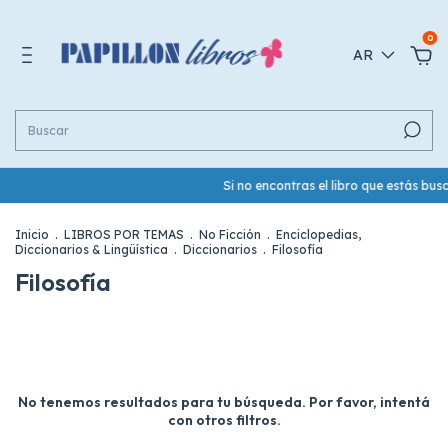
0
AR
Si no encontras el libro que estás b
Inicio
.
LIBROS POR TEMAS
.
No Ficción
.
Enciclopedias,
Diccionarios & Lingüística
.
Diccionarios
.
Filosofía
Filosofía
No tenemos resultados para tu búsqueda. Por favor, intentá
con otros filtros.