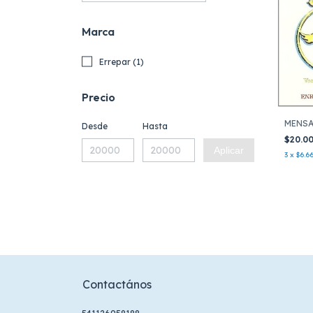
Marca
Errepar (1)
Precio
MENSA
Desde
Hasta
$20.0
Aplicar
3
x
$6.6
Contactános