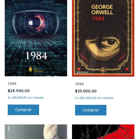
1984
1984
$28.900,00
$33.000,00
3
x
$9.633,33
sin interés
3
x
$11.000,00
sin interés