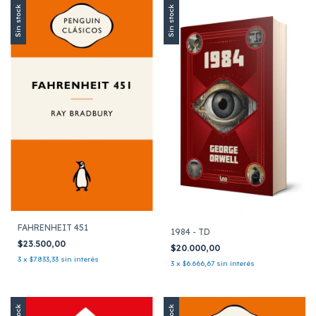
Sin stock
Sin stock
FAHRENHEIT 451
1984 - TD
$23.500,00
$20.000,00
3
x
$7.833,33
sin interés
3
x
$6.666,67
sin interés