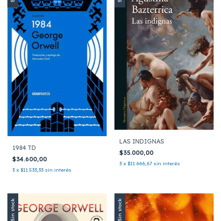
LAS INDIGNAS
1984 TD
$35.000,00
$34.600,00
3
x
$11.666,67
sin interés
3
x
$11.533,33
sin interés
Sin stock
Sin stock