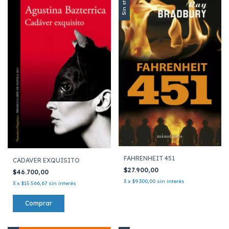
Sin stock
FAHRENHEIT 451
CADAVER EXQUISITO
$27.900,00
$46.700,00
3
x
$9.300,00
sin interés
3
x
$15.566,67
sin interés