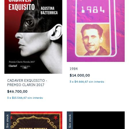
1984
$14.000,00
CADAVER EXQUISITO -
3
x
$4.666,67
sin interés
PREMIO CLARIN 2017
$46.700,00
3
x
$15.566,67
sin interés
Sin stock
Sin stock