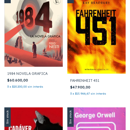
1984 NOVELA GRAFICA
$60.600,00
FAHRENHEIT 451
3
x
$20.200,00
sin interés
$47.900,00
3
x
$15.966,67
sin interés
Sin stock
Sin stock