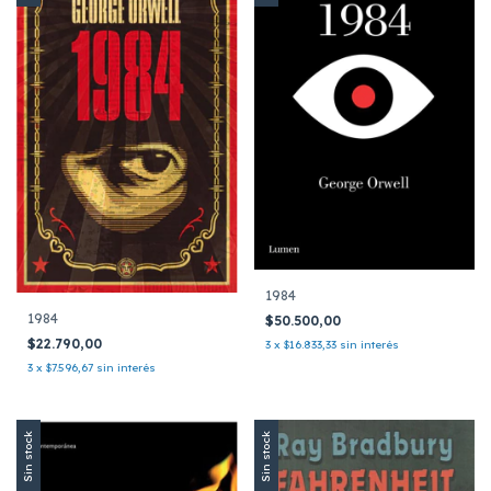
1984
1984
$50.500,00
$22.790,00
3
x
$16.833,33
sin interés
3
x
$7.596,67
sin interés
Sin stock
Sin stock