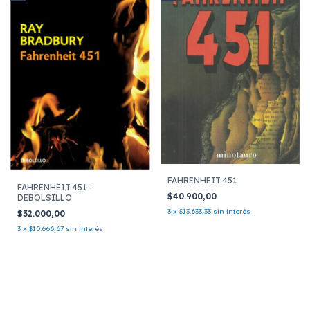
FAHRENHEIT 451
FAHRENHEIT 451 -
$40.900,00
DEBOLSILLO
3
x
$13.633,33
sin interés
$32.000,00
3
x
$10.666,67
sin interés