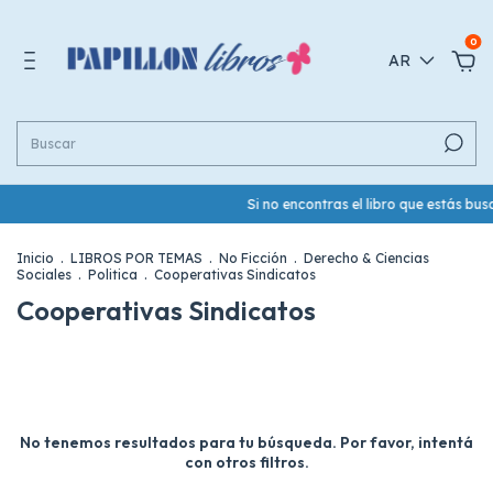
0
AR
Si no encontras el libro que estás b
Inicio
.
LIBROS POR TEMAS
.
No Ficción
.
Derecho & Ciencias
Sociales
.
Politica
.
Cooperativas Sindicatos
Cooperativas Sindicatos
No tenemos resultados para tu búsqueda. Por favor, intentá
con otros filtros.