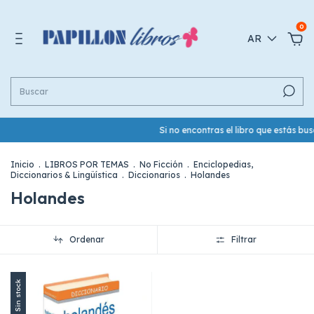
0
AR
Si no encontras el libro que estás b
Inicio
.
LIBROS POR TEMAS
.
No Ficción
.
Enciclopedias,
Diccionarios & Lingüística
.
Diccionarios
.
Holandes
Holandes
Ordenar
Filtrar
Sin stock