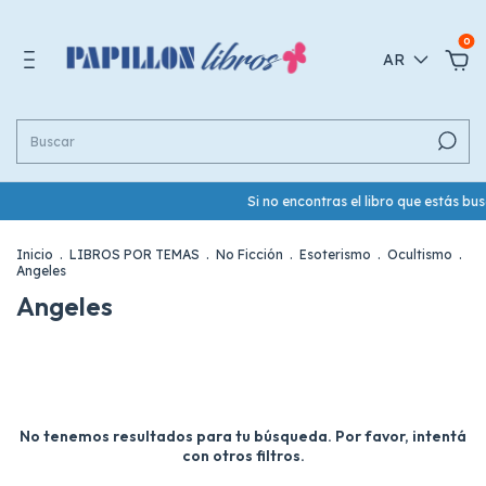
0
AR
Si no encontras el libro que estás b
Inicio
.
LIBROS POR TEMAS
.
No Ficción
.
Esoterismo
.
Ocultismo
.
Angeles
Angeles
No tenemos resultados para tu búsqueda. Por favor, intentá
con otros filtros.