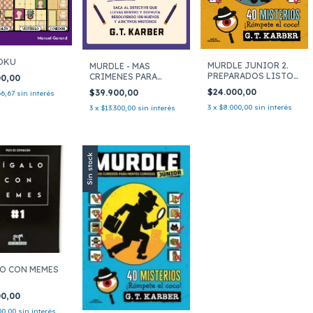
OKU
MURDLE JUNIOR 2.
MURDLE - MAS
PREPARADOS LISTOS
CRIMENES PARA
00,00
A INV
RESOLVER
$24.000,00
$39.900,00
66,67
sin interés
3
x
$8.000,00
sin interés
3
x
$13.300,00
sin interés
Sin stock
O CON MEMES
00,00
00,00
sin interés