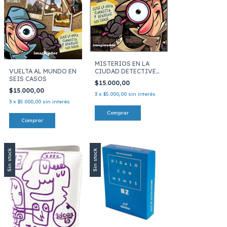
MISTERIOS EN LA
VUELTA AL MUNDO EN
CIUDAD DETECTIVE
SEIS CASOS
POR UN
$15.000,00
$15.000,00
3
x
$5.000,00
sin interés
3
x
$5.000,00
sin interés
Sin stock
Sin stock