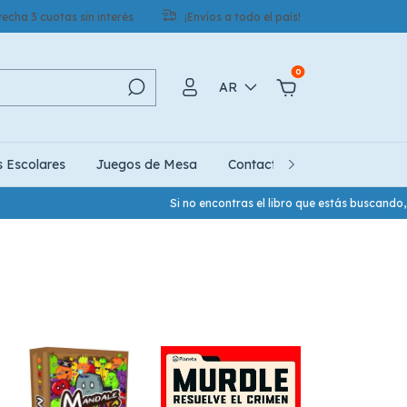
echa 3 cuotas sin interés
¡Envíos a todo el país!
0
AR
s Escolares
Juegos de Mesa
Contacto
Quiénes Somo
Si no encontras el libro que estás buscando, us