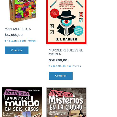
MANDALE FRUTA
$37.000,00
3
x
$12.333,33
sin interés
MURDLE RESUELVE EL
CRIMEN
$39.900,00
3
x
$13.300,00
sin interés