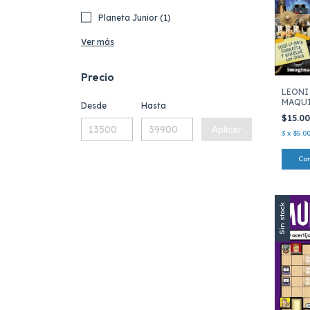
Planeta Junior (1)
Ver más
Precio
LEONI
MAQUI
Desde
Hasta
TIEMP
$15.0
Aplicar
3
x
$5.0
Sin stock