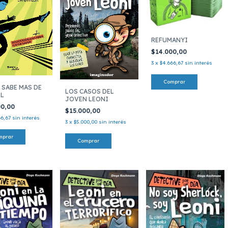
REFUMANYI
$14.000,00
3
x
$4.666,67
sin interés
 SABE MAS DE
LOS CASOS DEL
L
JOVEN LEONI
00,00
$15.000,00
66,67
sin interés
3
x
$5.000,00
sin interés