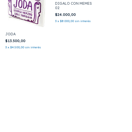
DIGALO CON MEMES
02
$24.000,00
3
x
$8.000,00
sin interés
JODA
$13.500,00
3
x
$4.500,00
sin interés