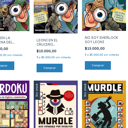
NO SOY SHERLOCK
 EN LA
LEONI EN EL
SOY LEONI
NA DEL
CRUCERO
O
$15.000,00
TERRORIFICO
00,00
$15.000,00
3
x
$5.000,00
sin interés
00,00
sin interés
3
x
$5.000,00
sin interés
Sin stock
Sin stock