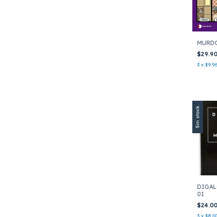
MURD
$29.9
3
x
$9.9
Sin stock
DIGAL
01
$24.0
3
x
$8.0