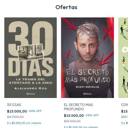
Ofertas
EL SECRETO MAS
30 DIAS
CON
PROFUNDO
$15.000,00
-
69
%
OFF
$15
$15.000,00
-
58
%
OFF
$47.900,00
$38.
$35.900,00
3
x
$5.000,00
sin interés
3
x
$
3
x
$5.000,00
sin interés