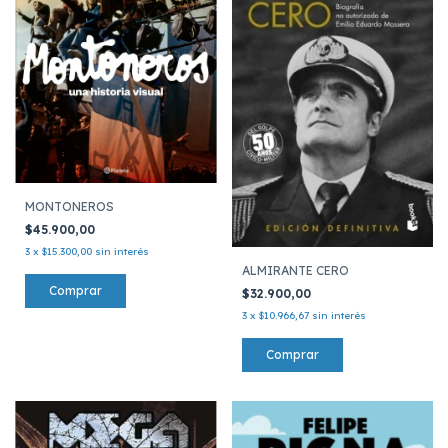
MONTONEROS
$45.900,00
3
x
$15.300,00
sin interés
ALMIRANTE CERO
$32.900,00
3
x
$10.966,67
sin interés