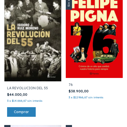
Sin stock
76
LA REVOLUCION DEL 55
$38.900,00
$44.000,00
3
x
$12.966,67
sin interés
3
x
$14.666,67
sin interés