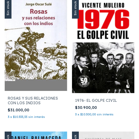
Sin stock
Sin stock
ROSAS Y SUS RELACIONES
1976- EL GOLPE CIVIL
CON LOS INDIOS
$30.900,00
$31.000,00
3
x
$10.300,00
sin interés
3
x
$10.333,33
sin interés