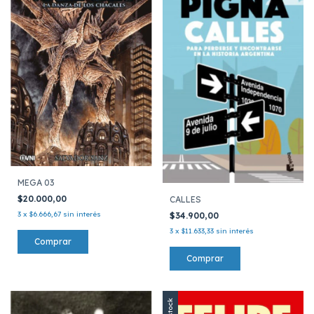
MEGA 03
$20.000,00
CALLES
3
x
$6.666,67
sin interés
$34.900,00
3
x
$11.633,33
sin interés