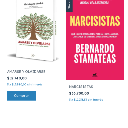
Sin stock
AMARSE Y OLVIDARSE
$52.740,00
3
x
$17.580,00
sin interés
NARCISISTAS
$36.700,00
3
x
$12.233,33
sin interés