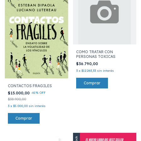
COMO TRATAR CON
PERSONAS TOXICAS
$36.790,00
3
x
$12.263,33
sin interés
CONTACTOS FRAGILES
$15.000,00
-
61
%
OFF
$38.900,00
3
x
$5.000,00
sin interés