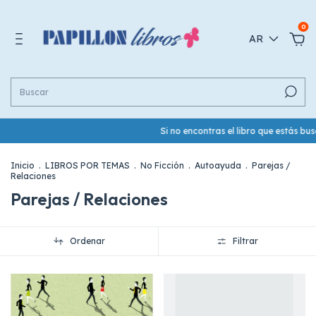
0
AR
Si no encontras el libro que estás b
Inicio
.
LIBROS POR TEMAS
.
No Ficción
.
Autoayuda
.
Parejas /
Relaciones
Parejas / Relaciones
Ordenar
Filtrar