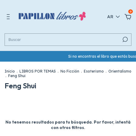
0
AR
Si no encontras el libro que estás b
Inicio
.
LIBROS POR TEMAS
.
No Ficción
.
Esoterismo
.
Orientalismo
.
Feng Shui
Feng Shui
No tenemos resultados para tu búsqueda. Por favor, intentá
con otros filtros.