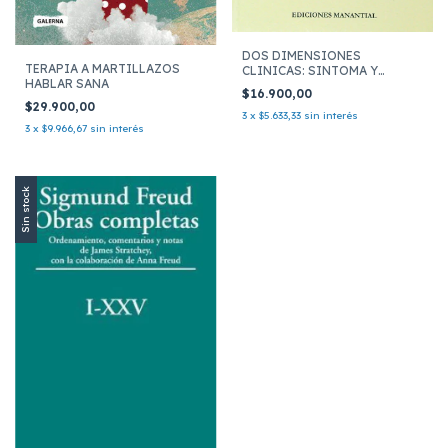
DOS DIMENSIONES
TERAPIA A MARTILLAZOS
CLINICAS: SINTOMA Y
HABLAR SANA
FANTASMA
$16.900,00
$29.900,00
3
x
$5.633,33
sin interés
3
x
$9.966,67
sin interés
Sin stock