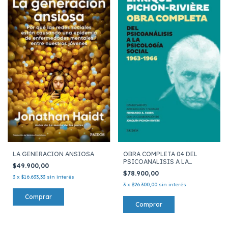
LA GENERACION ANSIOSA
OBRA COMPLETA 04 DEL
PSICOANALISIS A LA
$49.900,00
PSICOLOGIA
$78.900,00
3
x
$16.633,33
sin interés
3
x
$26.300,00
sin interés