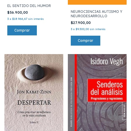
EL SENTIDO DEL HUMOR
NEUROCIENCIAS AUTISMO Y
$56.900,00
NEURODESARROLLO
3
x
$18.966,67
sin interés
$27.900,00
3
x
$9.300,00
sin interés