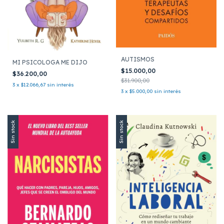
AUTISMOS
MI PSICOLOGA ME DIJO
$15.000,00
$36.200,00
$31.900,00
3
x
$12.066,67
sin interés
3
x
$5.000,00
sin interés
Sin stock
Sin stock