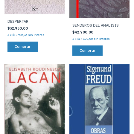
DESPERTAR
SENDEROS DEL ANALISIS
$32.950,00
$42.900,00
3
x
$10.983,33
sin interés
3
x
$14.300,00
sin interés