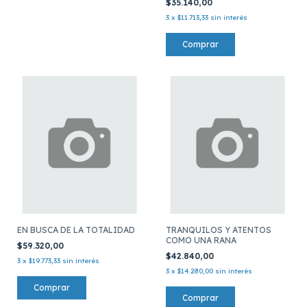
$35.140,00
3
x
$11.713,33
sin interés
EN BUSCA DE LA TOTALIDAD
TRANQUILOS Y ATENTOS
COMO UNA RANA
$59.320,00
$42.840,00
3
x
$19.773,33
sin interés
3
x
$14.280,00
sin interés