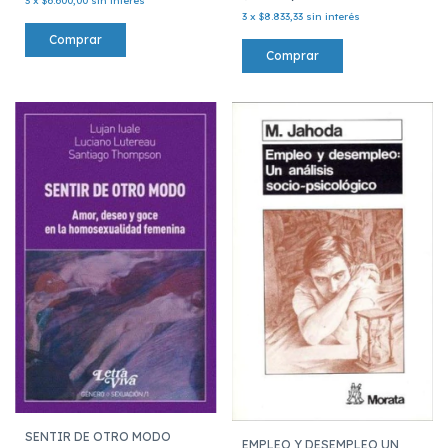
3
x
$6.600,00
sin interés
3
x
$8.833,33
sin interés
SENTIR DE OTRO MODO
EMPLEO Y DESEMPLEO UN