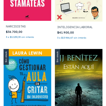
NARCISISTAS
INTELIGENCIA LABORAL
$36.700,00
$41.900,00
3
x
$12.233,33
sin interés
3
x
$13.966,67
sin interés
Sin stock
Sin stock