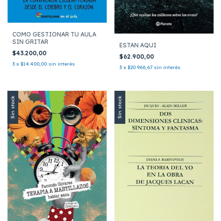
COMO GESTIONAR TU AULA
SIN GRITAR
ESTAN AQUI
$43.200,00
$62.900,00
3
x
$14.400,00
sin interés
3
x
$20.966,67
sin interés
Sin stock
Sin stock