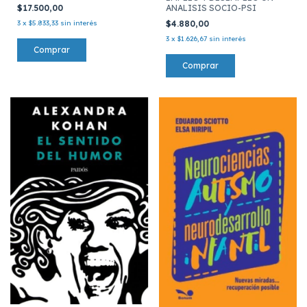
ANALISIS SOCIO-PSI
$17.500,00
$4.880,00
3
x
$5.833,33
sin interés
3
x
$1.626,67
sin interés