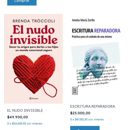
ESCRITURA REPARADORA
EL NUDO INVISIBLE
$25.000,00
$49.900,00
3
x
$8.333,33
sin interés
3
x
$16.633,33
sin interés