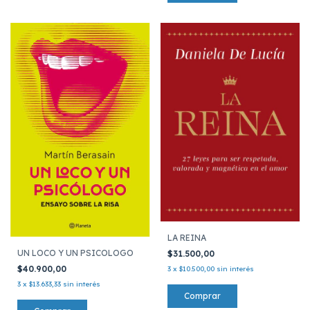
LA REINA
UN LOCO Y UN PSICOLOGO
$31.500,00
$40.900,00
3
x
$10.500,00
sin interés
3
x
$13.633,33
sin interés