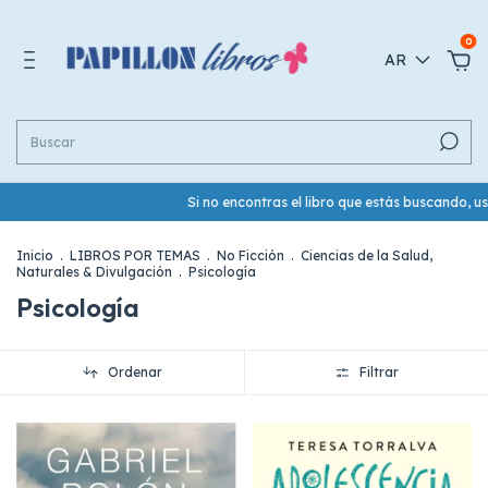
0
AR
Si no encontras el libro que estás buscando, usá el bo
Inicio
.
LIBROS POR TEMAS
.
No Ficción
.
Ciencias de la Salud,
Naturales & Divulgación
.
Psicología
Psicología
Ordenar
Filtrar