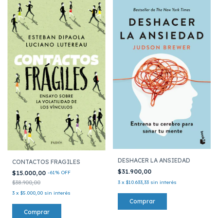
DESHACER LA ANSIEDAD
CONTACTOS FRAGILES
$31.900,00
$15.000,00
-
61
%
OFF
$38.900,00
3
x
$10.633,33
sin interés
3
x
$5.000,00
sin interés