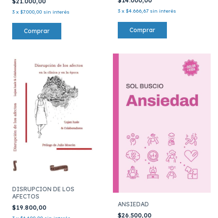
$14.000,00
$21.000,00
3
x
$4.666,67
sin interés
3
x
$7.000,00
sin interés
DISRUPCION DE LOS
AFECTOS
ANSIEDAD
$19.800,00
$26.500,00