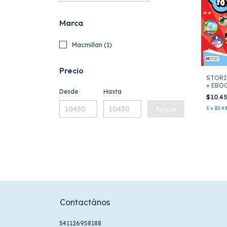
Marca
Macmillan (1)
Precio
STORI
+ EBO
Desde
Hasta
$10.4
3
x
$3.4
Aplicar
Contactános
541126958188