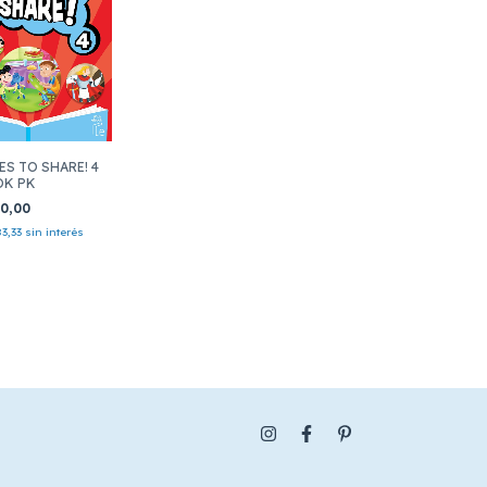
ES TO SHARE! 4
OK PK
50,00
83,33
sin interés