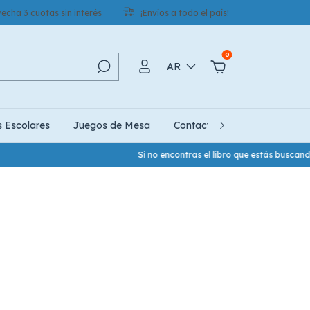
echa 3 cuotas sin interés
¡Envíos a todo el país!
0
AR
s Escolares
Juegos de Mesa
Contacto
Quiénes Somo
Si no encontras el libro que estás buscand