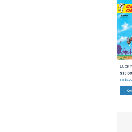
LUCKY
$15.0
3
x
$5.0