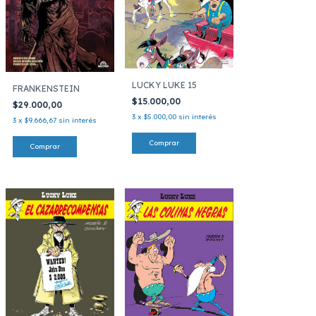
LUCKY LUKE 15
FRANKENSTEIN
$15.000,00
$29.000,00
3
x
$5.000,00
sin interés
3
x
$9.666,67
sin interés