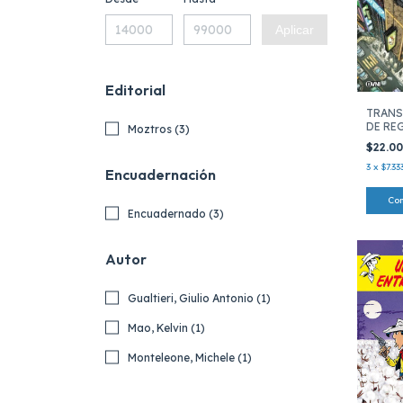
Aplicar
Editorial
TRANS
DE RE
Moztros (3)
CALLE
$22.0
3
x
$7.33
Encuadernación
Encuadernado (3)
Autor
Gualtieri, Giulio Antonio (1)
Mao, Kelvin (1)
Monteleone, Michele (1)