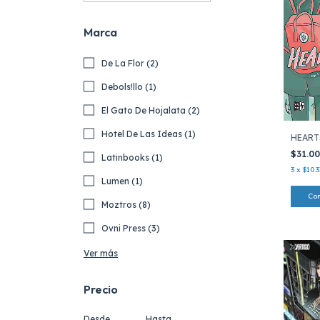
Marca
De La Flor (2)
Debols!llo (1)
El Gato De Hojalata (2)
Hotel De Las Ideas (1)
HEART
$31.0
Latinbooks (1)
3
x
$10.3
Lumen (1)
Moztros (8)
Ovni Press (3)
Ver más
Precio
Desde
Hasta