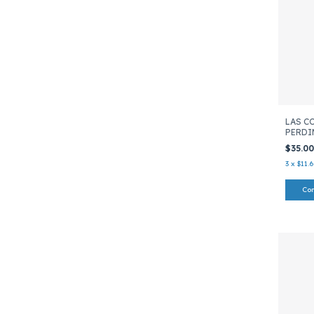
LAS C
PERDI
FUEGO
$35.0
GRAFI
3
x
$11.