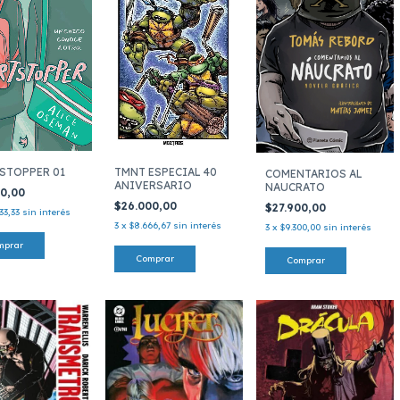
TMNT ESPECIAL 40
STOPPER 01
COMENTARIOS AL
ANIVERSARIO
NAUCRATO
00,00
$26.000,00
$27.900,00
33,33
sin interés
3
x
$8.666,67
sin interés
3
x
$9.300,00
sin interés