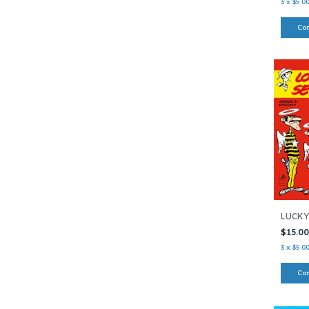
3
x
$5.0
LUCKY
$15.0
3
x
$5.0