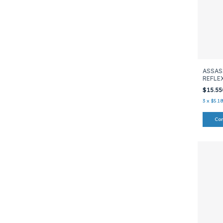
ASSAS
REFLE
$15.5
3
x
$5.18