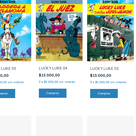
LUCKY LUKE 04
 LUKE 05
LUCKY LUKE 02
$15.000,00
00,00
$15.000,00
3
x
$5.000,00
sin interés
00,00
sin interés
3
x
$5.000,00
sin interés