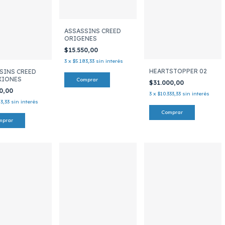
ASSASSINS CREED
ORIGENES
$15.550,00
3
x
$5.183,33
sin interés
HEARTSTOPPER 02
SINS CREED
XIONES
$31.000,00
50,00
3
x
$10.333,33
sin interés
3,33
sin interés