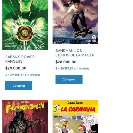
SANDMAN LOS
LIBROS DE LA MAGIA
SABAN'S POWER
RANGERS
$28.000,00
$29.000,00
3
x
$9.333,33
sin interés
3
x
$9.666,67
sin interés