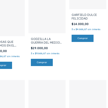
GARFIELD DULCE
FELICIDAD
$14.000,00
3
x
$4.666,67
sin interés
GODZILLA LA
OSAS QUE
GUERRA DEL MEDIO
MOS EN EL
SIGLO
$29.000,00
 - NOVELA
00,00
CA
3
x
$9.666,67
sin interés
666,67
sin interés