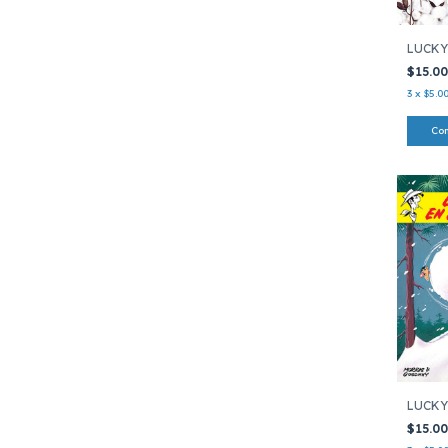
LUCKY
$15.0
3
x
$5.0
LUCKY
$15.0