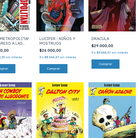
METROPOLITAN
LUCIFER - NIÑOS Y
DRACULA
GRESO A LAS
MOSTRUOS
$29.000,00
S
00,00
$26.000,00
3
x
$9.666,67
sin interés
3,33
sin interés
3
x
$8.666,67
sin interés