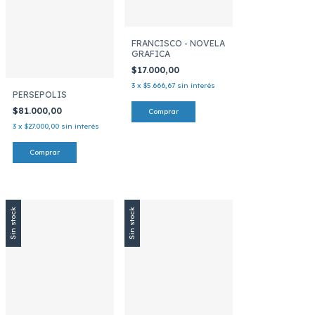
FRANCISCO - NOVELA
GRAFICA
$17.000,00
3
x
$5.666,67
sin interés
PERSEPOLIS
$81.000,00
3
x
$27.000,00
sin interés
Sin stock
Sin stock