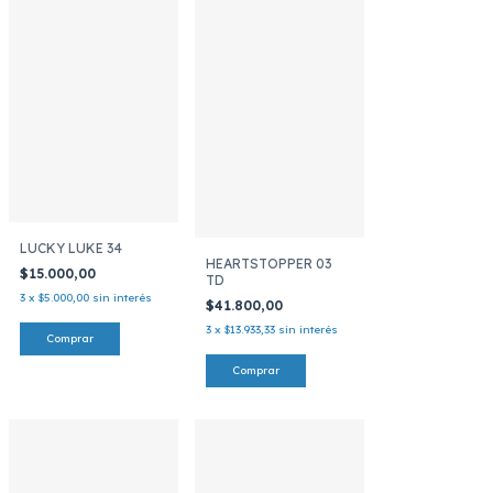
LUCKY LUKE 34
HEARTSTOPPER 03
$15.000,00
TD
3
x
$5.000,00
sin interés
$41.800,00
3
x
$13.933,33
sin interés