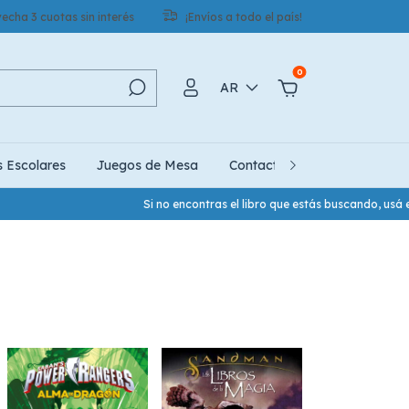
echa 3 cuotas sin interés
¡Envíos a todo el país!
0
AR
s Escolares
Juegos de Mesa
Contacto
Quiénes Somo
Si no encontras el libro que estás buscando, usá el botón d