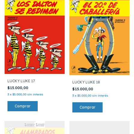
LUCKY LUKE 17
LUCKY LUKE 18
$15.000,00
$15.000,00
3
x
$5.000,00
sin interés
3
x
$5.000,00
sin interés