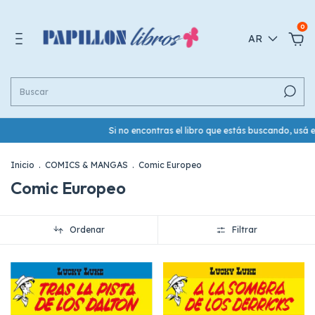
0
AR
Si no encontras el libro que estás buscando, usá el botón de W
Inicio
.
COMICS & MANGAS
.
Comic Europeo
Comic Europeo
Ordenar
Filtrar