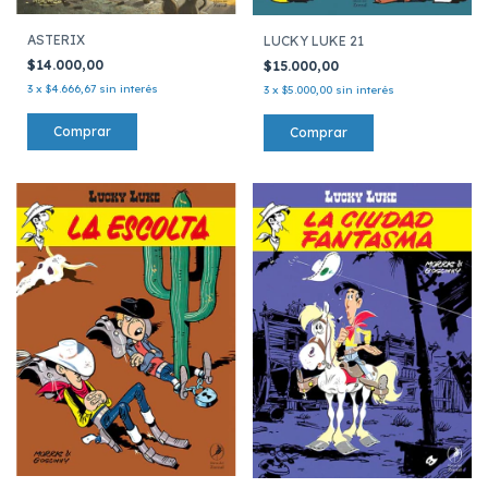
ASTERIX
LUCKY LUKE 21
$14.000,00
$15.000,00
3
x
$4.666,67
sin interés
3
x
$5.000,00
sin interés