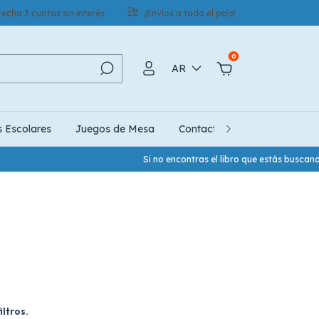
echa 3 cuotas sin interés
¡Envíos a todo el país!
0
AR
s Escolares
Juegos de Mesa
Contacto
Quiénes Somo
Si no encontras el libro que estás buscan
ltros.