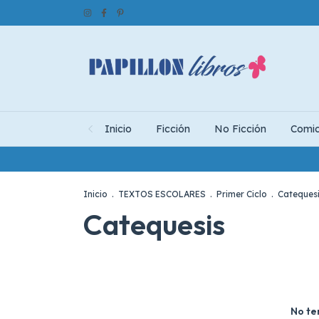
Inicio
Ficción
No Ficción
Comi
Inicio
.
TEXTOS ESCOLARES
.
Primer Ciclo
.
Cateques
Catequesis
No te