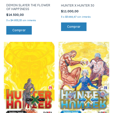
DEMON SLAYER THE FLOWER
HUNTER X HUNTER 30
OF HAPPINESS
$11.000,00
$14.500,00
3
x
$3.666,67
sin interés
3
x
$4.833,33
sin interés