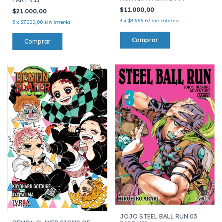
$11.000,00
$21.000,00
3
x
$3.666,67
sin interés
3
x
$7.000,00
sin interés
JOJO STEEL BALL RUN 03