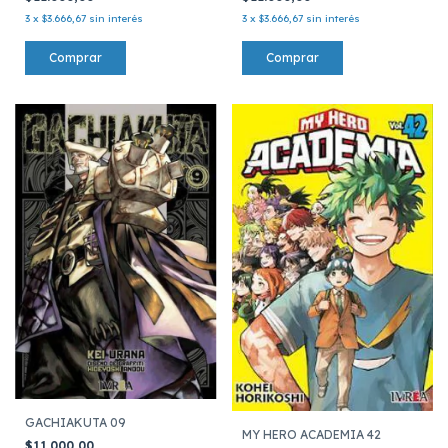
3
x
$3.666,67
sin interés
3
x
$3.666,67
sin interés
GACHIAKUTA 09
MY HERO ACADEMIA 42
$11.000,00