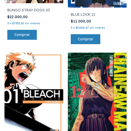
BUNGO STRAY DOGS 03
BLUE LOCK 11
$22.000,00
$11.000,00
3
x
$7.333,33
sin interés
3
x
$3.666,67
sin interés