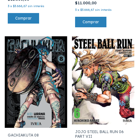
$11.000,00
3
x
$3.666,67
sin interés
3
x
$3.666,67
sin interés
JOJO STEEL BALL RUN 06
GACHIAKUTA 08
PART VII