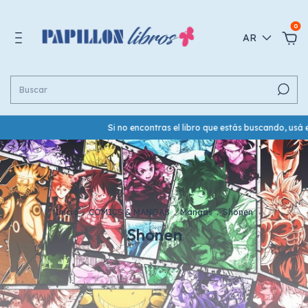
0
AR
Si no encontras el libro que estás buscando, usá el botón de What
Inicio
.
COMICS & MANGAS
.
Mangas
.
Shonen
Shonen