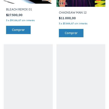
BLEACH REMIX 01
CHAINSAW MAN 12
$27.500,00
$11.000,00
3
x
$9.166,67
sin interés
3
x
$3.666,67
sin interés