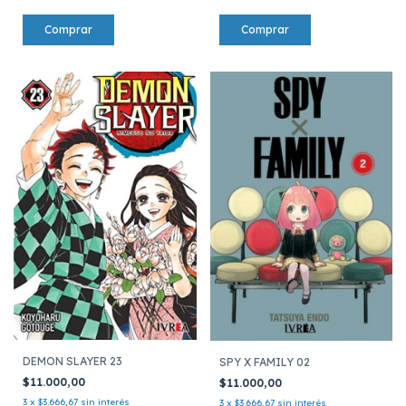
DEMON SLAYER 23
SPY X FAMILY 02
$11.000,00
$11.000,00
3
x
$3.666,67
sin interés
3
x
$3.666,67
sin interés