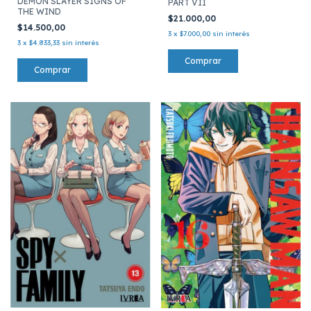
DEMON SLAYER SIGNS OF
PART VII
THE WIND
$21.000,00
$14.500,00
3
x
$7.000,00
sin interés
3
x
$4.833,33
sin interés