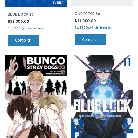
ONE PIECE 68
BLUE LOCK 13
$11.000,00
$11.000,00
3
x
$3.666,67
sin interés
3
x
$3.666,67
sin interés