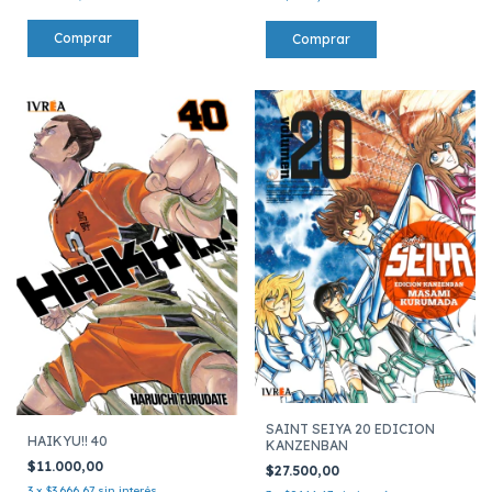
SAINT SEIYA 20 EDICION
HAIKYU!! 40
KANZENBAN
$11.000,00
$27.500,00
3
x
$3.666,67
sin interés