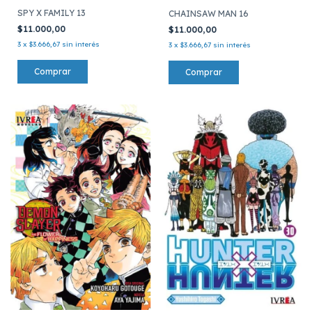
SPY X FAMILY 13
CHAINSAW MAN 16
$11.000,00
$11.000,00
3
x
$3.666,67
sin interés
3
x
$3.666,67
sin interés