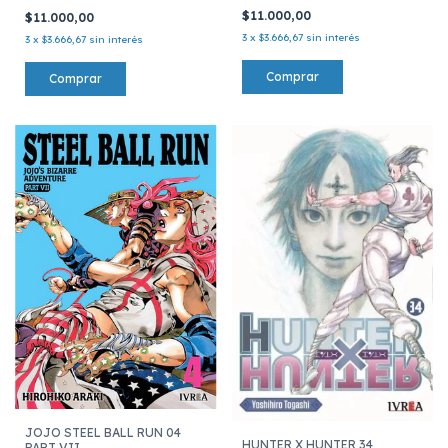
$11.000,00
$11.000,00
3
x
$3.666,67
sin interés
3
x
$3.666,67
sin interés
JOJO STEEL BALL RUN 04
HUNTER X HUNTER 34
PART VII