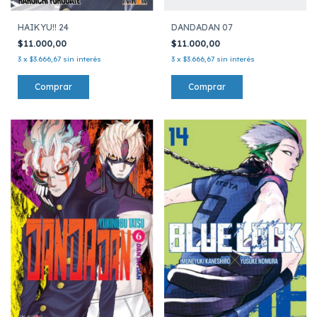
HAIKYU!! 24
DANDADAN 07
$11.000,00
$11.000,00
3
x
$3.666,67
sin interés
3
x
$3.666,67
sin interés