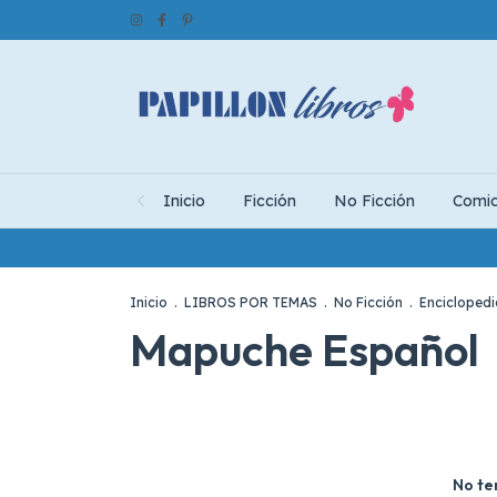
Inicio
Ficción
No Ficción
Comi
Inicio
.
LIBROS POR TEMAS
.
No Ficción
.
Enciclopedi
Mapuche Español
No te