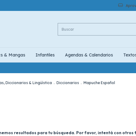
Aprov
cs & Mangas
Infantiles
Agendas & Calendarios
Texto
as, Diccionarios & Lingüística
.
Diccionarios
.
Mapuche Español
nemos resultados para tu búsqueda. Por favor, intentá con otros fi