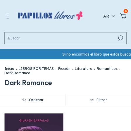
0
AR
Si no encontras el libro que estás bus
Inicio
.
LIBROS POR TEMAS
.
Ficción
.
Literatura
.
Romanticos
.
Dark Romance
Dark Romance
Ordenar
Filtrar