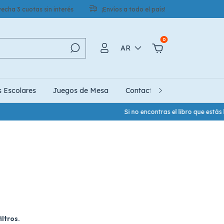
echa 3 cuotas sin interés
¡Envíos a todo el país!
0
AR
s Escolares
Juegos de Mesa
Contacto
Quiénes Somo
Si no encontras el libro que está
ltros.