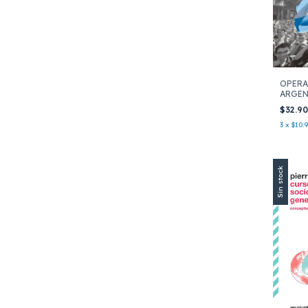
OPERA
ARGEN
$32.9
3
x
$10.
Sin stock