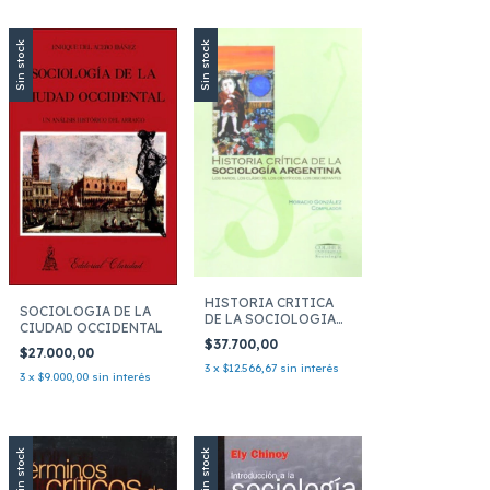
Sin stock
Sin stock
HISTORIA CRITICA
SOCIOLOGIA DE LA
DE LA SOCIOLOGIA
CIUDAD OCCIDENTAL
ARGENT
$37.700,00
$27.000,00
3
x
$12.566,67
sin interés
3
x
$9.000,00
sin interés
Sin stock
Sin stock