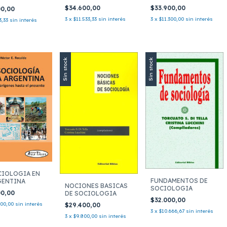
RELIGION
LA DES
R
$34.600,00
$33.900,00
00,00
3
x
$11.533,33
sin interés
3
x
$11.300,00
sin interés
3,33
sin interés
Sin stock
Sin stock
CIOLOGIA EN
FUNDAMENTOS DE
GENTINA
NOCIONES BASICAS
SOCIOLOGIA
00,00
DE SOCIOLOGIA
$32.000,00
000,00
sin interés
$29.400,00
3
x
$10.666,67
sin interés
3
x
$9.800,00
sin interés