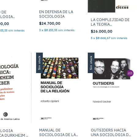
EN DEFENSA DE LA
 DE
SOCIOLOGIA
OLOGIA
LA COMPLEJIDAD DE
AL 1
$24.700,00
00,00
LA TEORíA
SOCIOLóGICA
3
x
$8.233,33
sin interés
33,33
sin interés
$26.000,00
3
x
$8.666,67
sin interés
Sin stock
Sin stock
MANUAL DE
OUTSIDERS HACIA
OLOGIA
SOCIOLOGIA DE LA
UNA SOCIOLOGIA DE
CA DURKHEIM Y