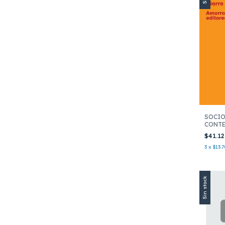
SOCI
CONT
$41.1
3
x
$13.7
Sin stock