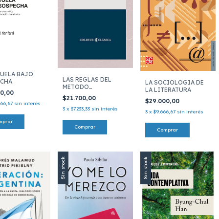
CUELA BAJO
LAS REGLAS DEL
ECHA
LA SOCIOLOGIA DE
METODO
LA LITERATURA
00,00
SOCIOLOGICO
$21.700,00
$29.000,00
966,67
sin interés
3
x
$7.233,33
sin interés
3
x
$9.666,67
sin interés
Sin stock
Sin stock