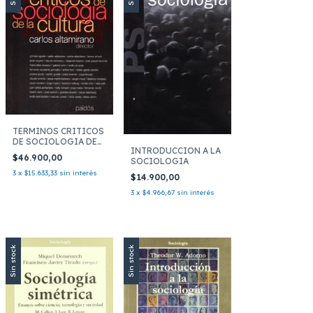
TERMINOS CRITICOS
DE SOCIOLOGIA DE
INTRODUCCION A LA
LA CU
$46.900,00
SOCIOLOGIA
3
x
$15.633,33
sin interés
$14.900,00
3
x
$4.966,67
sin interés
Sin stock
Sin stock