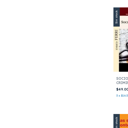
Sin stock
SOCI
CRIMI
$49.0
3
x
$16.3
Sin stock