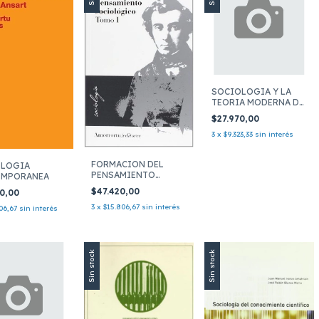
SOCIOLOGIA Y LA
TEORIA MODERNA DE
LOS SI
$27.970,00
3
x
$9.323,33
sin interés
FORMACION DEL
OLOGIA
PENSAMIENTO
EMPORANEA
SOCIOLOGICO 2
$47.420,00
20,00
3
x
$15.806,67
sin interés
06,67
sin interés
Sin stock
Sin stock