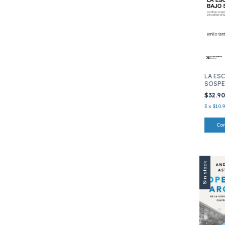
LA ES
SOSP
$32.9
3
x
$10.
Sin stock