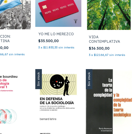
YO ME LO MEREZCO
CION:
VIDA
$35.500,00
TINA
CONTEMPLATIVA
3
x
$11.833,33
sin interés
00,00
$36.500,00
966,67
sin interés
3
x
$12.166,67
sin interés
Sin stock
Sin stock