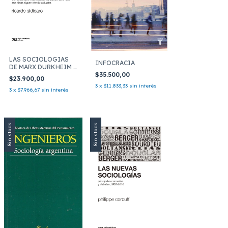
LAS SOCIOLOGIAS
INFOCRACIA
DE MARX DURKHEIM Y
$35.500,00
WEBER
$23.900,00
3
x
$11.833,33
sin interés
3
x
$7.966,67
sin interés
Sin stock
Sin stock