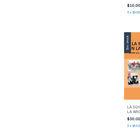
WEBE
$10.0
3
x
$3.33
Sin stock
LA SO
LA AR
$30.0
3
x
$10.