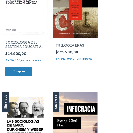
SOCIOLOGIA DEL
TRILOGIA ERAS
SISTEMA EDUCATIVO
O CRITI
$125.900,00
$14.600,00
3
x
$41.966,67
sin interés
3
x
$4.866,67
sin interés
Sin stock
Sin stock