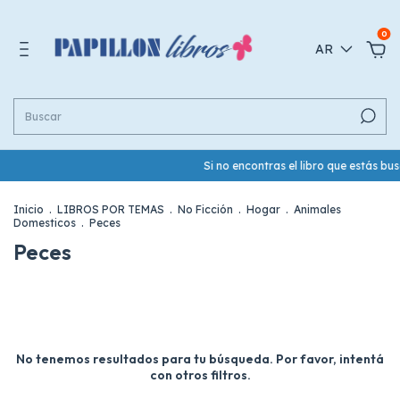
0
AR
Si no encontras el libro que estás b
Inicio
.
LIBROS POR TEMAS
.
No Ficción
.
Hogar
.
Animales
Domesticos
.
Peces
Peces
No tenemos resultados para tu búsqueda. Por favor, intentá
con otros filtros.