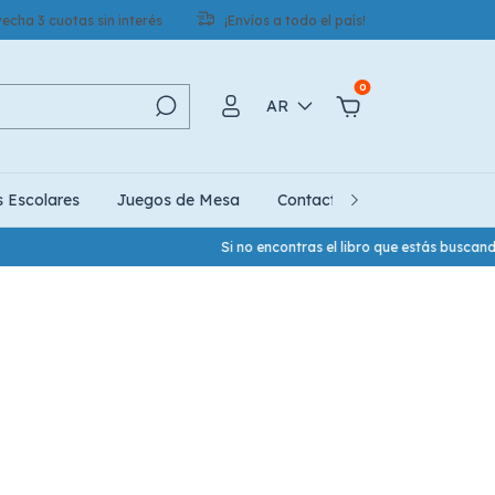
echa 3 cuotas sin interés
¡Envíos a todo el país!
0
AR
s Escolares
Juegos de Mesa
Contacto
Quiénes Somo
Si no encontras el libro que estás buscand