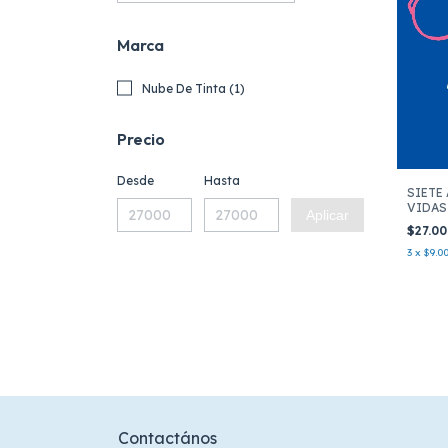
Marca
Nube De Tinta (1)
Precio
Desde
Hasta
SIETE
VIDAS
Aplicar
$27.0
3
x
$9.0
Contactános