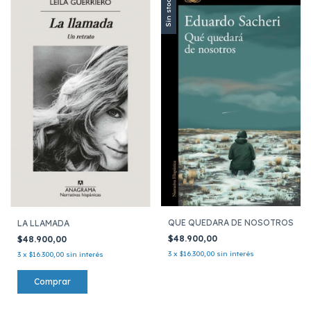
Sin stock
QUE QUEDARA DE NOSOTROS
LA LLAMADA
$48.900,00
$48.900,00
3
x
$16.300,00
sin interés
3
x
$16.300,00
sin interés