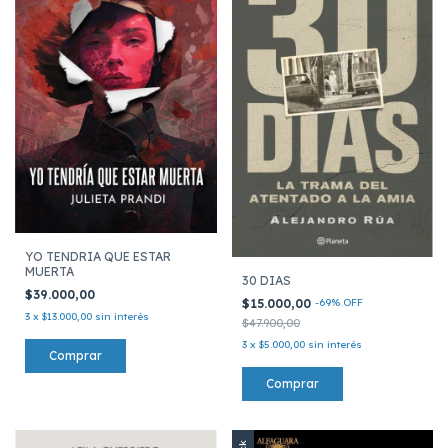
YO TENDRIA QUE ESTAR
MUERTA
30 DIAS
$39.000,00
$15.000,00
-
69
%
OFF
3
x
$13.000,00
sin interés
$47.900,00
3
x
$5.000,00
sin interés