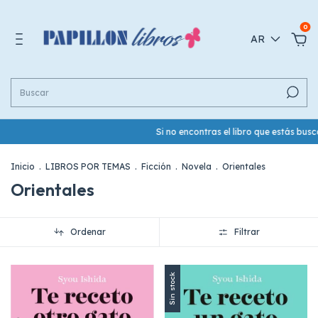
0
AR
Si no encontras el libro que estás bu
Inicio
.
LIBROS POR TEMAS
.
Ficción
.
Novela
.
Orientales
Orientales
Ordenar
Filtrar
Sin stock