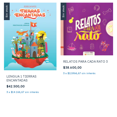
Sin stock
Sin stock
RELATOS PARA CADA RATO 3
$38.600,00
3
x
$12.866,67
sin interés
LENGUA 1 TIERRAS
ENCANTADAS
$42.500,00
3
x
$14.166,67
sin interés