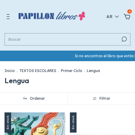
0
AR
Si no encontras el libro que estás
Inicio
.
TEXTOS ESCOLARES
.
Primer Ciclo
.
Lengua
Lengua
Ordenar
Filtrar
Sin stock
Sin stock