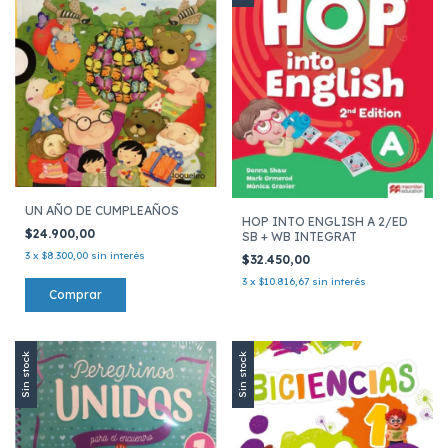
UN AÑO DE CUMPLEAÑOS
HOP INTO ENGLISH A 2/ED
$24.900,00
SB + WB INTEGRAT
3
x
$8.300,00
sin interés
$32.450,00
3
x
$10.816,67
sin interés
Sin stock
Sin stock