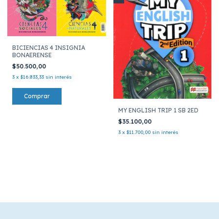
BICIENCIAS 4 INSIGNIA
BONAERENSE
$50.500,00
3
x
$16.833,33
sin interés
MY ENGLISH TRIP 1 SB 2ED
$35.100,00
3
x
$11.700,00
sin interés