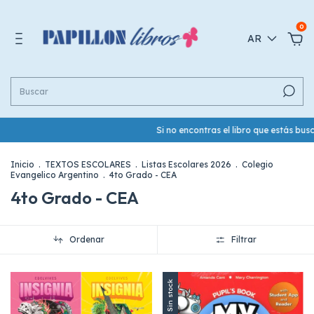
0
AR
Si no encontras el libro que estás bu
Inicio
.
TEXTOS ESCOLARES
.
Listas Escolares 2026
.
Colegio
Evangelico Argentino
.
4to Grado - CEA
4to Grado - CEA
Ordenar
Filtrar
Sin stock