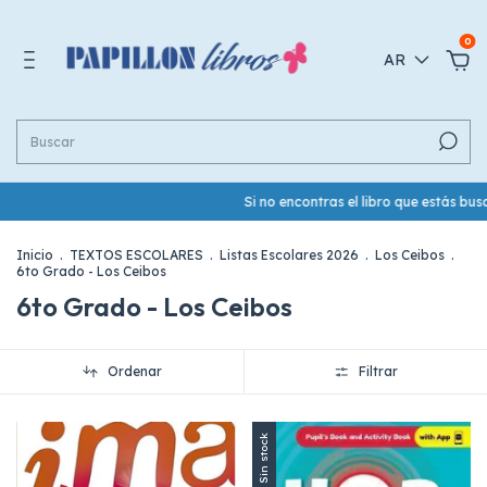
0
AR
Si no encontras el libro que estás bus
Inicio
.
TEXTOS ESCOLARES
.
Listas Escolares 2026
.
Los Ceibos
.
6to Grado - Los Ceibos
6to Grado - Los Ceibos
Ordenar
Filtrar
Sin stock