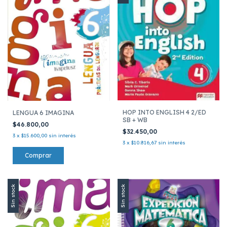
HOP INTO ENGLISH 4 2/ED
LENGUA 6 IMAGINA
SB + WB
$46.800,00
$32.450,00
3
x
$15.600,00
sin interés
3
x
$10.816,67
sin interés
Sin stock
Sin stock