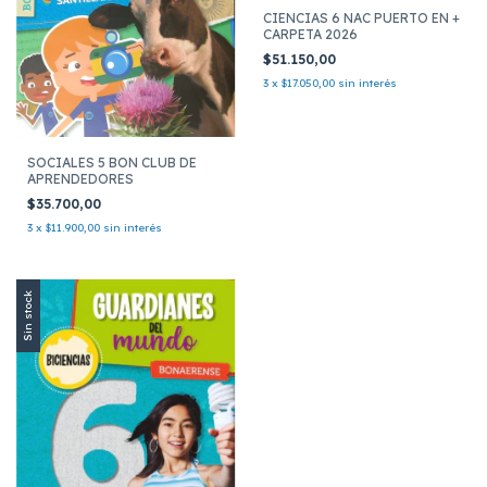
CIENCIAS 6 NAC PUERTO EN +
CARPETA 2026
$51.150,00
3
x
$17.050,00
sin interés
SOCIALES 5 BON CLUB DE
APRENDEDORES
$35.700,00
3
x
$11.900,00
sin interés
Sin stock