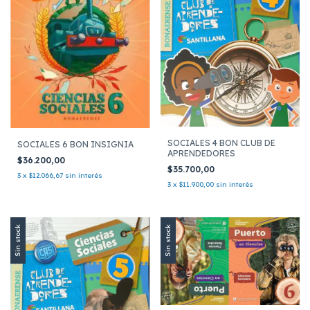
SOCIALES 4 BON CLUB DE
SOCIALES 6 BON INSIGNIA
APRENDEDORES
$36.200,00
$35.700,00
3
x
$12.066,67
sin interés
3
x
$11.900,00
sin interés
Sin stock
Sin stock