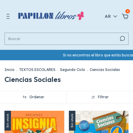
0
AR
Si no encontras el libro que estás busca
Inicio
.
TEXTOS ESCOLARES
.
Segundo Ciclo
.
Ciencias Sociales
Ciencias Sociales
Ordenar
Filtrar
Sin stock
Sin stock