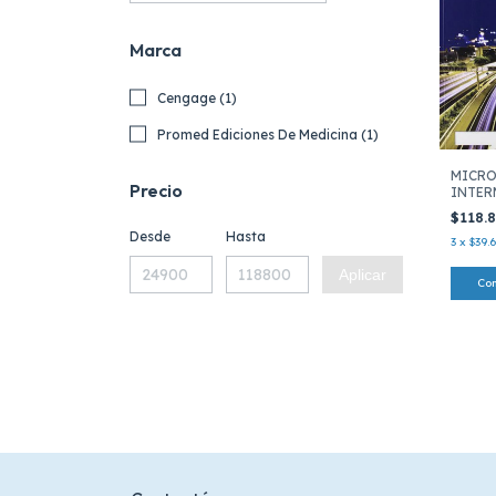
Marca
Cengage (1)
Promed Ediciones De Medicina (1)
MICR
Precio
INTER
APLIC
$118.
Desde
Hasta
3
x
$39.
Aplicar