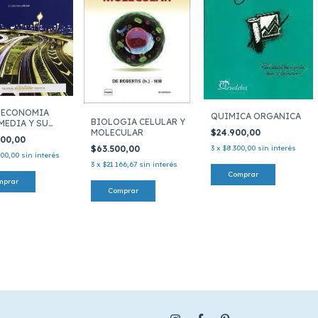
OECONOMIA
QUIMICA ORGANICA
BIOLOGIA CELULAR Y
MEDIA Y SU
$24.900,00
MOLECULAR
ACION
800,00
3
x
$8.300,00
sin interés
$63.500,00
600,00
sin interés
3
x
$21.166,67
sin interés