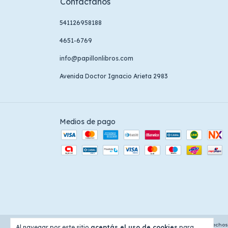
Contactános
541126958188
4651-6769
info@papillonlibros.com
Avenida Doctor Ignacio Arieta 2983
Medios de pago
Copyright Papillon Libros - 30710725191 - 2026. Todos los derecho
Al navegar por este sitio
aceptás el uso de cookies
para