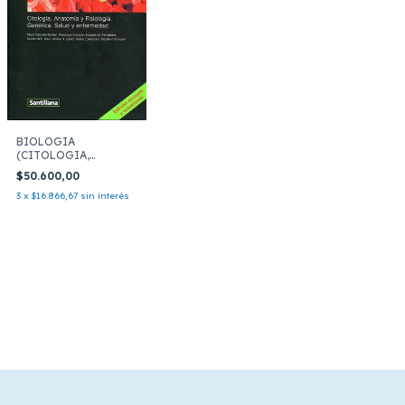
BIOLOGIA
(CITOLOGIA,
ANATOMIA Y
$50.600,00
FISIOLOGIA.
GENETICA. SALUD Y
3
x
$16.866,67
sin interés
ENFERMEDAD)