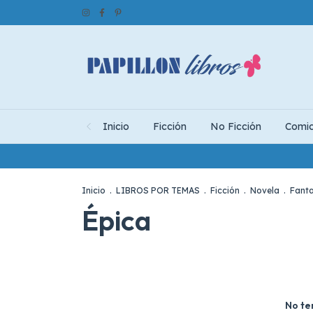
Inicio
Ficción
No Ficción
Comi
Inicio
.
LIBROS POR TEMAS
.
Ficción
.
Novela
.
Fant
Épica
No te