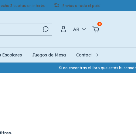
echa 3 cuotas sin interés
¡Envíos a todo el país!
0
AR
s Escolares
Juegos de Mesa
Contacto
Quiénes Somo
Si no encontras el libro que estás buscand
ltros.