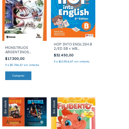
HOP INTO ENGLISH B
MONSTRUOS
2/ED SB + WB
ARGENTINOS
INTEGRAT
$32.450,00
AZULEJOS 9
$17.300,00
3
x
$10.816,67
sin interés
3
x
$5.766,67
sin interés
Sin stock
Sin stock