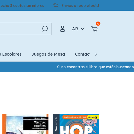
echa 3 cuotas sin interés
¡Envíos a todo el país!
0
AR
s Escolares
Juegos de Mesa
Contacto
Quiénes Somo
Si no encontras el libro que estás buscando, 
Sin stock