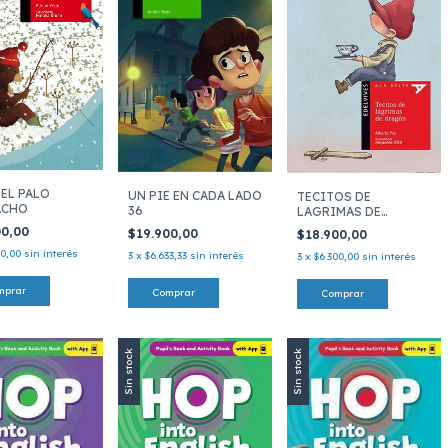
 EL PALO
UN PIE EN CADA LADO
TECITOS DE
ACHO
36
LAGRIMAS DE
DRAGON
00,00
$19.900,00
$18.900,00
00,00
sin interés
3
x
$6.633,33
sin interés
3
x
$6.300,00
sin interés
Sin stock
Sin stock