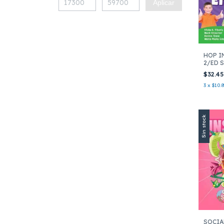
Aplicar
HOP I
2/ED S
$32.4
3
x
$10.
Sin stock
SOCIA