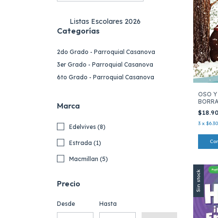
Listas Escolares 2026
Categorías
2do Grado - Parroquial Casanova
3er Grado - Parroquial Casanova
6to Grado - Parroquial Casanova
OSO Y
BORR
Marca
$18.9
3
x
$6.3
Edelvives (8)
Estrada (1)
Macmillan (5)
Sin stock
Precio
Desde
Hasta