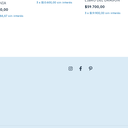
LIBRO DEL DRAGON
3
x
$10.600,00
sin interés
NIA
$59.700,00
00,00
3
x
$19.900,00
sin interés
066,67
sin interés