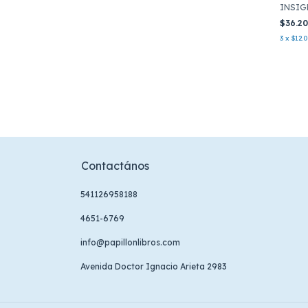
INSIG
$36.2
3
x
$12.
Contactános
541126958188
4651-6769
info@papillonlibros.com
Avenida Doctor Ignacio Arieta 2983