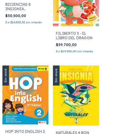
BICIENCIAS 6
INSIGNIA
BONAERENSE
$50.500,00
3
x
$16.833,33
sin interés
FILIBERTO 3 - EL
LIBRO DEL DRAGON
$59.700,00
3
x
$19.900,00
sin interés
Sin stock
Sin stock
HOP INTO ENGLISH 2
NATURALES 4 BON