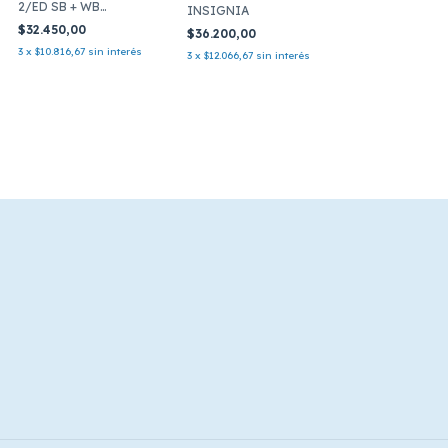
2/ED SB + WB
INSIGNIA
INTEGRA
$32.450,00
$36.200,00
3
x
$10.816,67
sin interés
3
x
$12.066,67
sin interés