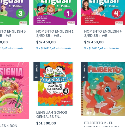
HOP INTO ENGLISH 1
NTO ENGLISH 3
HOP INTO ENGLISH 4
2/ED SB + WB
B + WB
2/ED SB + WB
INTEGRAT
$32.450,00
50,00
$32.450,00
3
x
$10.816,67
sin interés
816,67
sin interés
3
x
$10.816,67
sin interés
Sin stock
Sin stock
LENGUA 4 SOMOS
GENIALES EN
PRACTICAS DEL
FILIBERTO 2 - EL
$31.800,00
LES 4 BON