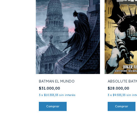
BATMAN EL MUNDO
ABSOLUTE BAT
$31.000,00
$28.000,00
3
x
$10.333,33
sin interés
3
x
$9.333,33
sin int