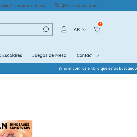
echa 3 cuotas sin interés
¡Envíos a todo el país!
0
AR
s Escolares
Juegos de Mesa
Contacto
Quiénes Somo
Si no encontras el libro que estás buscando,