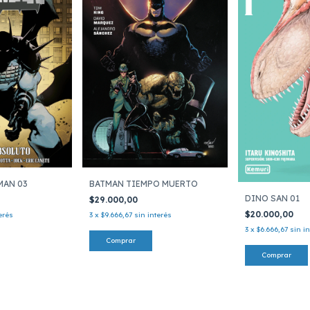
MAN 03
BATMAN TIEMPO MUERTO
DINO SAN 01
$29.000,00
$20.000,00
erés
3
x
$9.666,67
sin interés
3
x
$6.666,67
sin i