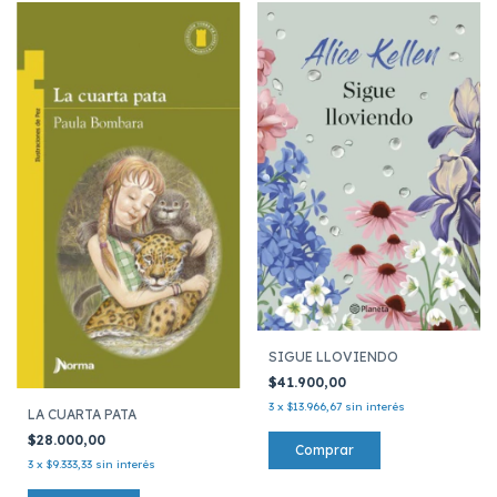
SIGUE LLOVIENDO
$41.900,00
3
x
$13.966,67
sin interés
LA CUARTA PATA
$28.000,00
3
x
$9.333,33
sin interés