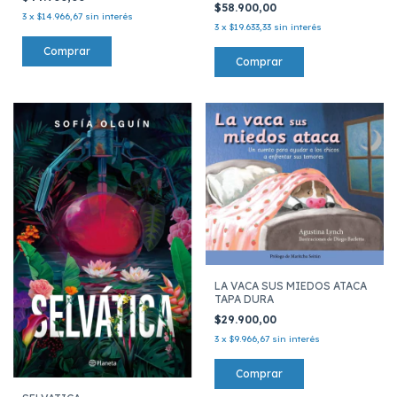
$58.900,00
3
x
$14.966,67
sin interés
3
x
$19.633,33
sin interés
LA VACA SUS MIEDOS ATACA
TAPA DURA
$29.900,00
3
x
$9.966,67
sin interés