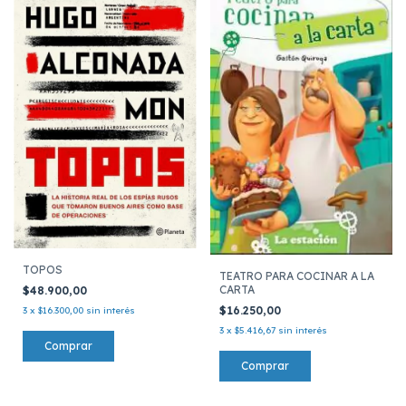
TOPOS
TEATRO PARA COCINAR A LA
CARTA
$48.900,00
$16.250,00
3
x
$16.300,00
sin interés
3
x
$5.416,67
sin interés