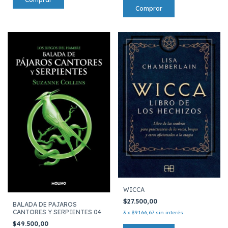
WICCA
$27.500,00
BALADA DE PAJAROS
CANTORES Y SERPIENTES 04
3
x
$9.166,67
sin interés
$49.500,00