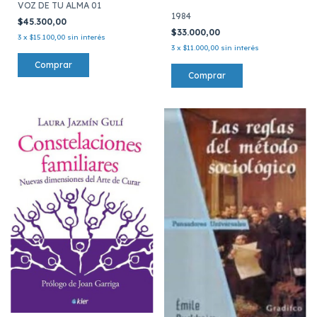
VOZ DE TU ALMA 01
1984
$45.300,00
$33.000,00
3
x
$15.100,00
sin interés
3
x
$11.000,00
sin interés