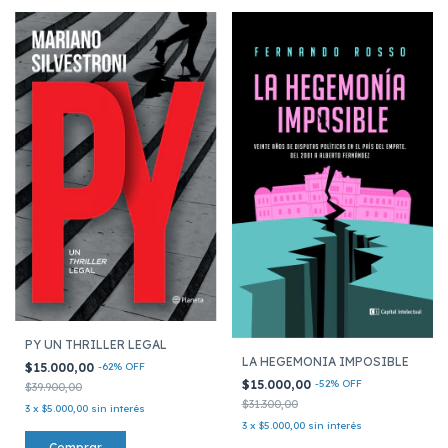
PY UN THRILLER LEGAL
LA HEGEMONIA IMPOSIBLE
$15.000,00
-
62
%
OFF
$15.000,00
-
52
%
OFF
$39.900,00
$31.300,00
3
x
$5.000,00
sin interés
3
x
$5.000,00
sin interés