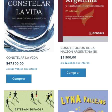
CONSTITUCION DE LA
NACION ARGENTINA (B)
$8.500,00
CONSTELAR LA VIDA
3
x
$2.833,33
sin interés
$47.900,00
3
x
$15.966,67
sin interés