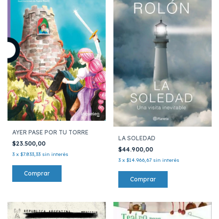
AYER PASE POR TU TORRE
LA SOLEDAD
$23.500,00
$44.900,00
3
x
$7.833,33
sin interés
3
x
$14.966,67
sin interés