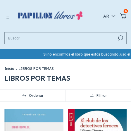
0
AR
Si no encontras el libro que estás buscando, usá el botón de W
Inicio
.
LIBROS POR TEMAS
LIBROS POR TEMAS
Ordenar
Filtrar