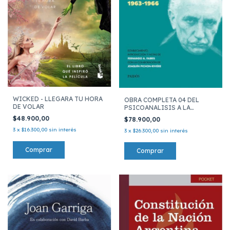
WICKED - LLEGARA TU HORA
OBRA COMPLETA 04 DEL
DE VOLAR
PSICOANALISIS A LA
PSICOLOGIA
$48.900,00
$78.900,00
3
x
$16.300,00
sin interés
3
x
$26.300,00
sin interés