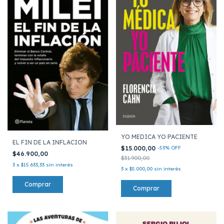
YO MEDICA YO PACIENTE
EL FIN DE LA INFLACION
$15.000,00
-
53
%
OFF
$46.900,00
$31.900,00
3
x
$15.633,33
sin interés
3
x
$5.000,00
sin interés