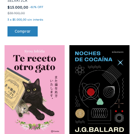
SELVATICA
$15.000,00
-
61
%
OFF
$38.900,00
3
x
$5.000,00
sin interés