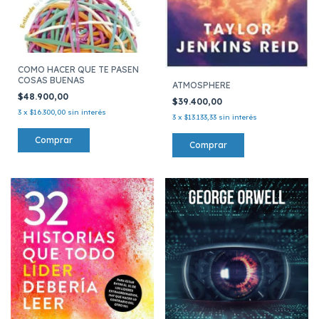
COMO HACER QUE TE PASEN
COSAS BUENAS
ATMOSPHERE
$48.900,00
$39.400,00
3
x
$16.300,00
sin interés
3
x
$13.133,33
sin interés