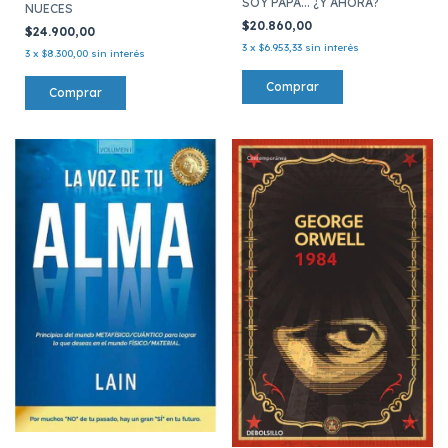
SOY PAPA... ¿Y AHORA?
NUECES
$20.860,00
$24.900,00
3
x
$6.953,33
sin interés
3
x
$8.300,00
sin interés