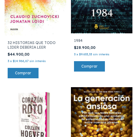
1984
32 HISTORIAS QUE TODO
LIDER DEBERIA LEER
$28.900,00
$44.900,00
3
x
$9.633,33
sin interés
3
x
$14.966,67
sin interés