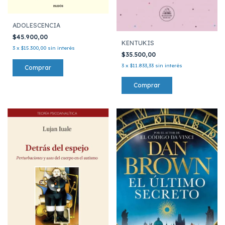
ADOLESCENCIA
$45.900,00
KENTUKIS
3
x
$15.300,00
sin interés
$35.500,00
3
x
$11.833,33
sin interés