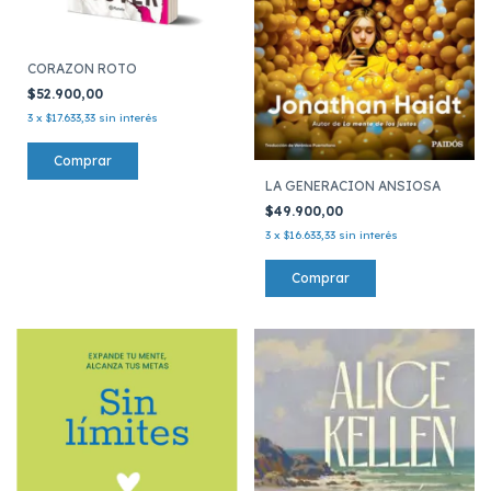
CORAZON ROTO
$52.900,00
3
x
$17.633,33
sin interés
LA GENERACION ANSIOSA
$49.900,00
3
x
$16.633,33
sin interés