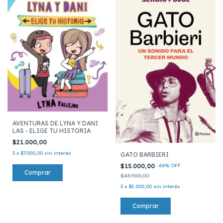
AVENTURAS DE LYNA Y DANI
LAS - ELIGE TU HISTORIA
$21.000,00
3
x
$7.000,00
sin interés
GATO BARBIERI
$15.000,00
-
66
%
OFF
$43.900,00
3
x
$5.000,00
sin interés