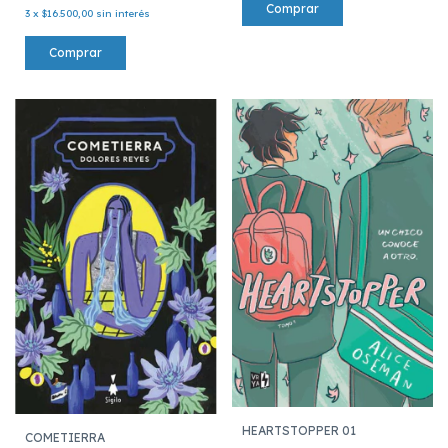
3
x
$16.500,00
sin interés
HEARTSTOPPER 01
COMETIERRA