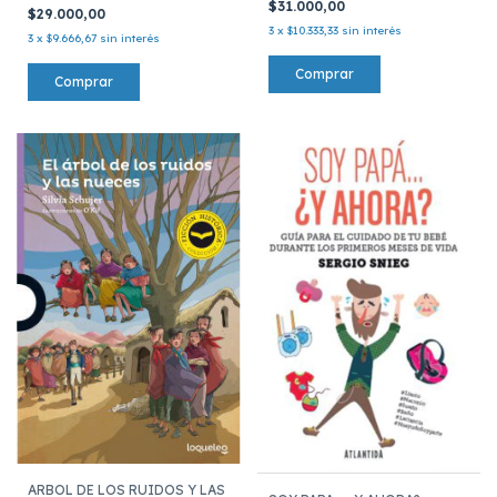
$31.000,00
$29.000,00
3
x
$10.333,33
sin interés
3
x
$9.666,67
sin interés
ARBOL DE LOS RUIDOS Y LAS