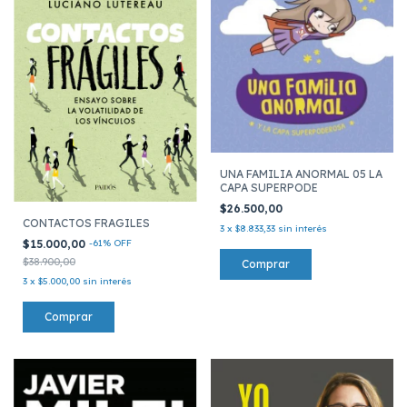
UNA FAMILIA ANORMAL 05 LA
CAPA SUPERPODE
$26.500,00
CONTACTOS FRAGILES
3
x
$8.833,33
sin interés
$15.000,00
-
61
%
OFF
$38.900,00
3
x
$5.000,00
sin interés