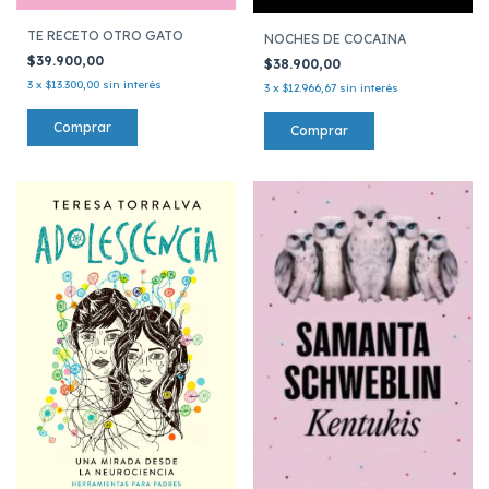
TE RECETO OTRO GATO
NOCHES DE COCAINA
$39.900,00
$38.900,00
3
x
$13.300,00
sin interés
3
x
$12.966,67
sin interés